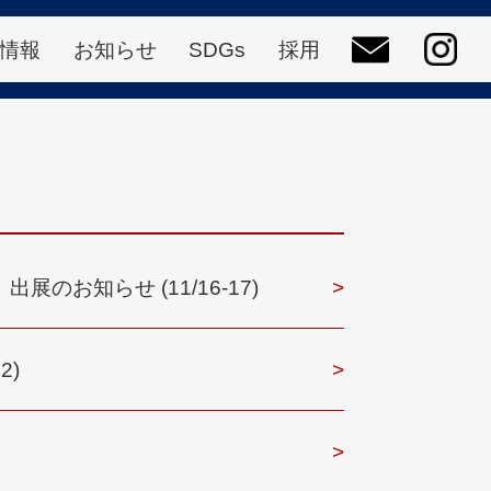
情
報
お知
らせ
SDGs
採
用
出展のお知らせ (11/16-17)
>
2)
>
>