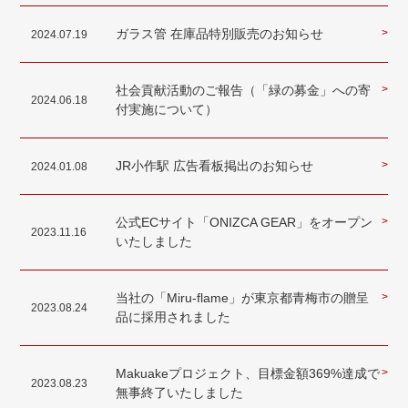
ガラス管 在庫品特別販売のお知らせ
>
2024.07.19
社会貢献活動のご報告（「緑の募金」への寄
>
2024.06.18
付実施について）
JR小作駅 広告看板掲出のお知らせ
>
2024.01.08
公式ECサイト「ONIZCA GEAR」をオープン
>
2023.11.16
いたしました
当社の「Miru-flame」が東京都青梅市の贈呈
>
2023.08.24
品に採用されました
Makuakeプロジェクト、目標金額369%達成で
>
2023.08.23
無事終了いたしました